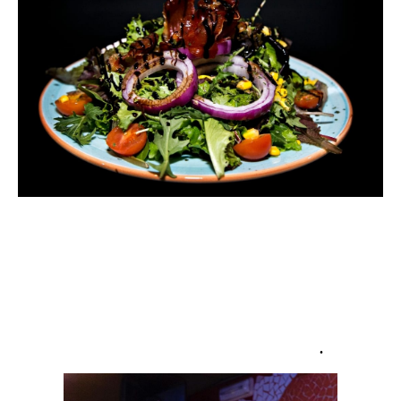
Tablao Flamenco Valencia "El Toro y La Luna" es un
referente en el mundo del flamencoen la ciudad de
Valencia conocido por ofrecer espectáculos
vibrantes y auténticos que capturan la esencia del
arte flamenco.
Nuestro establecimiento combina la pasión del
flamenco con la mejor gastronomía, creando una
experiencia única para nuestros visitantes
.