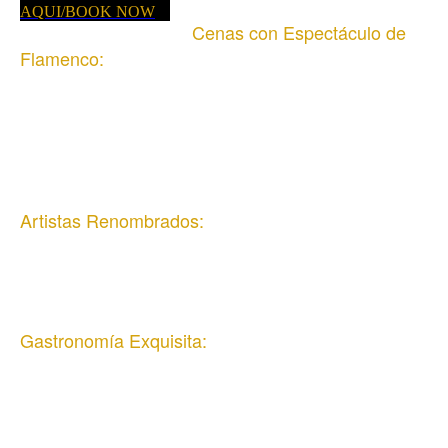
AQUI/BOOK NOW
Cenas con Espectáculo de
Flamenco:
De miércoles a domingos, brindamos una
experiencia completa que incluye una deliciosa
cena seguida de un apasionante espectáculo
flamenco en directo.
Artistas Renombrados:
Contamos con un elenco de artistas de primer
nivel que aseguran una actuación inolvidable cada
noche.
Gastronomía Exquisita:
Nuestro menú destaca por la calidad y
autenticidad de sus platos, elaborados con
ingredientes frescos y locales.